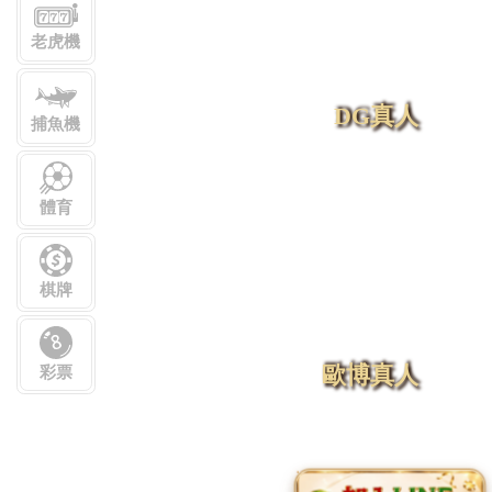
老虎機
DG真人
捕魚機
體育
棋牌
歐博真人
彩票