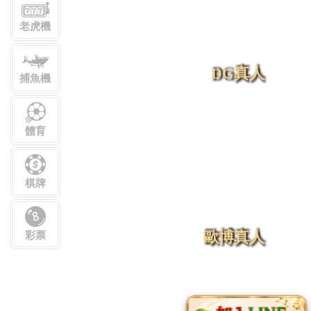
老虎機
DG真人
捕魚機
體育
棋牌
歐博真人
彩票