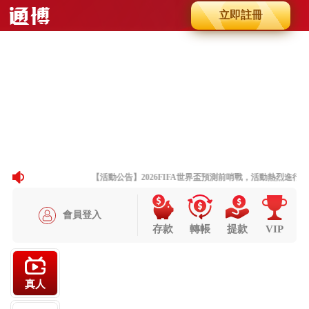
立即註冊
Slide 8 of 8
Previous
Next
【活動公告】2026FIFA世界盃預測前哨戰，活動熱烈進行中
會員登入
存款
轉帳
提款
VIP
真人