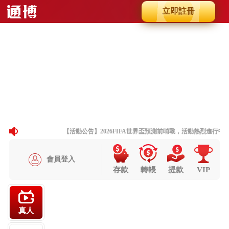
立即註冊
Slide 8 of 8
Previous
Next
【活動公告】2026FIFA世界盃預測前哨戰，活動熱烈進行中。
會員登入
存款
轉帳
提款
VIP
真人