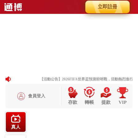
立即註冊
Slide 8 of 8
Previous
Next
【活動公告】2026FIFA世界盃預測前哨戰，活動熱烈進行中
會員登入
存款
轉帳
提款
VIP
真人