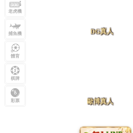
老虎機
DG真人
捕魚機
體育
棋牌
歐博真人
彩票